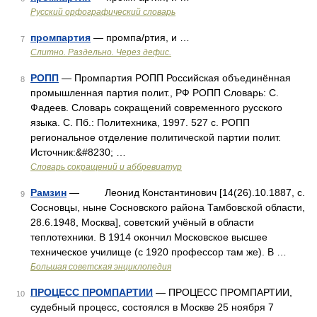
Русский орфографический словарь
промпартия
— промпа/ртия, и …
7
Слитно. Раздельно. Через дефис.
РОПП
— Промпартия РОПП Российская объединённая
8
промышленная партия полит., РФ РОПП Словарь: С.
Фадеев. Словарь сокращений современного русского
языка. С. Пб.: Политехника, 1997. 527 с. РОПП
региональное отделение политической партии полит.
Источник:&#8230; …
Словарь сокращений и аббревиатур
Рамзин
— Леонид Константинович [14(26).10.1887, с.
9
Сосновцы, ныне Сосновского района Тамбовской области,
28.6.1948, Москва], советский учёный в области
теплотехники. В 1914 окончил Московское высшее
техническое училище (с 1920 профессор там же). В …
Большая советская энциклопедия
ПРОЦЕСС ПРОМПАРТИИ
— ПРОЦЕСС ПРОМПАРТИИ,
10
судебный процесс, состоялся в Москве 25 ноября 7