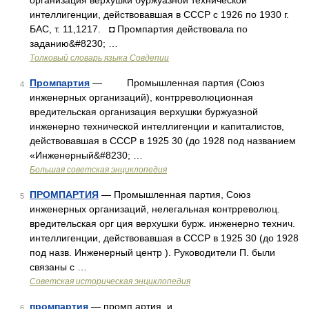
организация верхушки буржуазной технической
интеллигенции, действовавшая в СССР с 1926 по 1930 г.
БАС, т. 11,1217. ◘ Промпартия действовала по
заданию&#8230; …
Толковый словарь языка Совдепии
Промпартия
— Промышленная партия (Союз
4
инженерных организаций), контрреволюционная
вредительская организация верхушки буржуазной
инженерно технической интеллигенции и капиталистов,
действовавшая в СССР в 1925 30 (до 1928 под названием
«Инженерный&#8230; …
Большая советская энциклопедия
ПРОМПАРТИЯ
— Промышленная партия, Союз
5
инженерных организаций, нелегальная контрреволюц.
вредительская орг ция верхушки бурж. инженерно технич.
интеллигенции, действовавшая в СССР в 1925 30 (до 1928
под назв. Инженерный центр ). Руководители П. были
связаны с …
Советская историческая энциклопедия
промпартия
— промп артия, и …
6