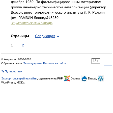
декабря 1930. По фальсифицированным материалам
группа инженерно технической интеллигенции (директор
Всесоюзного теплотехгнического института Л. К. Рамзин
(см. РАМЗИН Леонид&#8230; …
Энциклопедический словарь
Страницы
Следующая
→
1
2
© Академик, 2000-2026
18+
Обратная связь:
Техподдержка
,
Реклама на сайте
👣 Путешествия
Экспорт словарей на сайты
, сделанные на PHP,
Joomla,
Drupal,
WordPress, MODx.